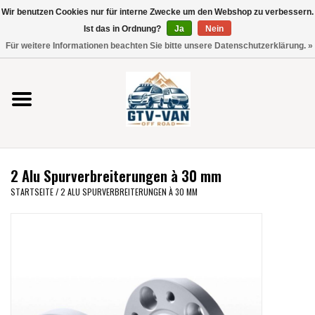
Wir benutzen Cookies nur für interne Zwecke um den Webshop zu verbessern.
Verwende
Ist das in Ordnung?
Ja
Nein
die
0 Artikel - €0,00
Für weitere Informationen beachten Sie bitte unsere Datenschutzerklärung. »
Pfeile
Startseite
nach
oben
und
Vito / V-Klasse 447
unten,
um
Viano /Vito 639
das
2 Alu Spurverbreiterungen à 30 mm
verfügbare
VW T7 2025
STARTSEITE
/
2 ALU SPURVERBREITERUNGEN À 30 MM
Ergebnis
auszuwählen.
VW T6
Drücke
die
Eingabetaste,
VW T5
um
zum
VW CRAFTER / MAN TGE