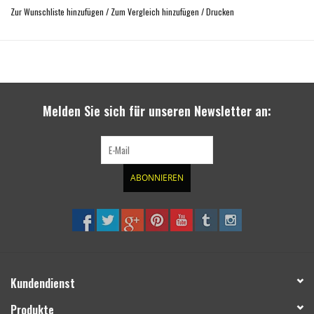
Zur Wunschliste hinzufügen
/
Zum Vergleich hinzufügen
/
Drucken
mit vielen Rad-Reifen-Kombinationen verwendbar
TÜV geprüft mit Festigkeitszertifikat
einfache Montage
Melden Sie sich für unseren Newsletter an:
ABONNIEREN
Kundendienst
Produkte