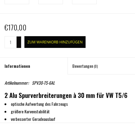
€170,00
+
ZUM WARENKORB HINZUFÜGEN
-
Informationen
Bewertungen
(0)
Artikelnummer::
SPV30-T5-6AL
2 Alu Spurverbreiterungen à 30 mm für VW T5/6
optische Aufwertung des Fahrzeugs
größere Kurvenstabilität
verbesserter Geradeauslauf
erhöhte Geländetauglichkeit
kompensiert den höheren Schwerpunkt bei 4x4 Fahrzeugen mit Höherlegung