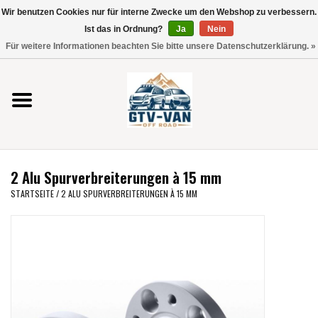
Wir benutzen Cookies nur für interne Zwecke um den Webshop zu verbessern.
Verwende
Ist das in Ordnung?
Ja
Nein
die
0 Artikel - €0,00
Für weitere Informationen beachten Sie bitte unsere Datenschutzerklärung. »
Pfeile
Startseite
nach
oben
und
Vito / V-Klasse 447
unten,
um
Viano /Vito 639
das
2 Alu Spurverbreiterungen à 15 mm
verfügbare
VW T7 2025
STARTSEITE
/
2 ALU SPURVERBREITERUNGEN À 15 MM
Ergebnis
auszuwählen.
VW T6
Drücke
die
Eingabetaste,
VW T5
um
zum
VW CRAFTER / MAN TGE