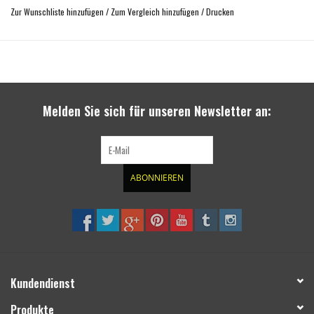
verbesserter Geradeauslauf
Zur Wunschliste hinzufügen
/
Zum Vergleich hinzufügen
/
Drucken
erhöhte Geländetauglichkeit
kompensiert den höheren Schwerpunkt bei 4x4 Fahrzeugen mit Höherlegung
mit vielen Rad-Reifen-Kombinationen verwendbar
TÜV geprüft mit Festigkeitszertifikat
einfache Montage
Melden Sie sich für unseren Newsletter an:
ABONNIEREN
Kundendienst
Produkte