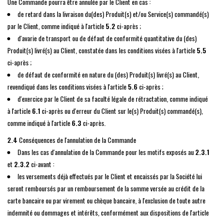
Une Commande pourra être annulée par le Client en cas :
de retard dans la livraison du(des) Produit(s) et/ou Service(s) commandé(s)
par le Client, comme indiqué à l'article
5.2
ci-après ;
d'avarie de transport ou de défaut de conformité quantitative du (des)
Produit(s) livré(s) au Client, constatée dans les conditions visées à l'article
5.5
ci-après ;
de défaut de conformité en nature du (des) Produit(s) livré(s) au Client,
revendiqué dans les conditions visées à l'article
5.6
ci-après ;
d'exercice par le Client de sa faculté légale de rétractation, comme indiqué
à l'article
6.1
ci-après ou d'erreur du Client sur le(s) Produit(s) commandé(s),
comme indiqué à l'article
6.3
ci-après.
2.4
Conséquences de l'annulation de la Commande
Dans les cas d'annulation de la Commande pour les motifs exposés au
2.3.1
et
2.3.2
ci-avant :
les versements déjà effectués par le Client et encaissés par la Société lui
seront remboursés par un remboursement de la somme versée au crédit de la
carte bancaire ou par virement ou chèque bancaire, à l'exclusion de toute autre
indemnité ou dommages et intérêts, conformément aux dispositions de l'article