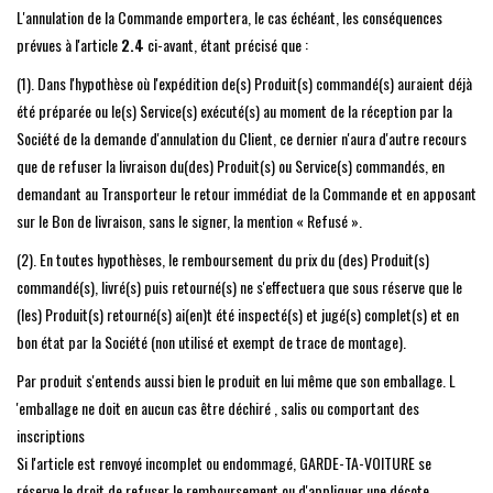
L'annulation de la Commande emportera, le cas échéant, les conséquences
prévues à l'article
2.4
ci-avant, étant précisé que :
(1). Dans l'hypothèse où l'expédition de(s) Produit(s) commandé(s) auraient déjà
été préparée ou le(s) Service(s) exécuté(s) au moment de la réception par la
Société de la demande d'annulation du Client, ce dernier n'aura d'autre recours
que de refuser la livraison du(des) Produit(s) ou Service(s) commandés, en
demandant au Transporteur le retour immédiat de la Commande et en apposant
sur le Bon de livraison, sans le signer, la mention « Refusé ».
(2). En toutes hypothèses, le remboursement du prix du (des) Produit(s)
commandé(s), livré(s) puis retourné(s) ne s'effectuera que sous réserve que le
(les) Produit(s) retourné(s) ai(en)t été inspecté(s) et jugé(s) complet(s) et en
bon état par la Société (non utilisé et exempt de trace de montage).
Par produit s'entends aussi bien le produit en lui même que son emballage. L
'emballage ne doit en aucun cas être déchiré , salis ou comportant des
inscriptions
Si l'article est renvoyé incomplet ou endommagé, GARDE-TA-VOITURE se
réserve le droit de refuser le remboursement ou d'appliquer une décote