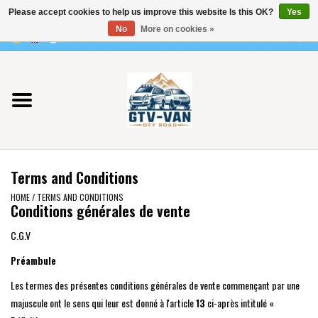
Please accept cookies to help us improve this website Is this OK?
Yes
Use
No
More on cookies »
the
0 Items - €0,00
up
Home
and
down
arrows
Vito / v-class - 447
to
select
Viano /Vito 639
a
Terms and Conditions
result.
VW T7 2025
Press
HOME
/
TERMS AND CONDITIONS
Conditions générales de vente
enter
VW T6
to
C.G.V
go
Préambule
to
VW T5
Les termes des présentes conditions générales de vente commençant par une
the
majuscule ont le sens qui leur est donné à l'article
13
ci-après intitulé «
selected
VW CRAFTER / MAN TGE