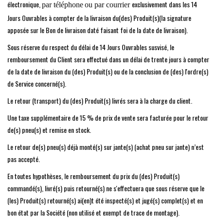
électronique,
exclusivement dans les 14
par téléphone
ou par courrier
Jours Ouvrables à compter de la livraison du(des) Produit(s)(la signature
apposée sur le Bon de livraison daté faisant foi de la date de livraison).
Sous réserve du respect du délai de 14 Jours Ouvrables susvisé, le
remboursement du Client sera effectué dans un délai de trente jours à compter
de la date de livraison du (des) Produit(s) ou de la conclusion de (des) l'ordre(s)
de Service concerné(s).
Le retour (transport) du (des) Produit(s) livrés sera à la charge du client.
Une taxe supplémentaire de 15 % de prix de vente sera facturée pour le retour
de(s) pneu(s) et remise en stock.
Le retour de(s) pneu(s) déjà monté(s) sur jante(s) (achat pneu sur jante) n’est
pas accepté.
En toutes hypothèses, le remboursement du prix du (des) Produit(s)
commandé(s), livré(s) puis retourné(s) ne s'effectuera que sous réserve que le
(les) Produit(s) retourné(s) ai(en)t été inspecté(s) et jugé(s) complet(s) et en
bon état par la Société (non utilisé et exempt de trace de montage).