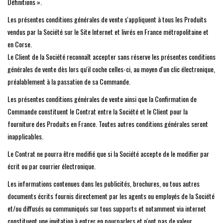
Définitions ».
search
result.
Les présentes conditions générales de vente s'appliquent à tous les Produits
SPRINTER VS30 / 907
Touch
vendus par la Société sur le Site Internet et livrés en France métropolitaine et
device
en Corse.
Sprinter 906 / NCV3
users
Le Client de la Société reconnaît accepter sans réserve les présentes conditions
can
générales de vente dès lors qu'il coche celles-ci, au moyen d'un clic électronique,
FORD TRANSIT / + CUSTOM
use
préalablement à la passation de sa Commande.
touch
Les présentes conditions générales de vente ainsi que la Confirmation de
and
OTHER VANS
Commande constituent le Contrat entre la Société et le Client pour la
swipe
fourniture des Produits en France. Toutes autres conditions générales seront
gestures.
Classiques (VW T3, T4, Sprinter
inapplicables.
T1N)
Le Contrat ne pourra être modifié que si la Société accepte de le modifier par
écrit ou par courrier électronique.
Accessories
Les informations contenues dans les publicités, brochures, ou tous autres
documents écrits fournis directement par les agents ou employés de la Société
SPECIAL OFFERS
et/ou diffusés ou communiqués sur tous supports et notamment via internet
constituent une invitation à entrer en pourparlers et n'ont pas de valeur