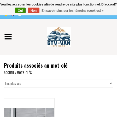
Veuillez accepter les cookies afin de rendre ce site plus fonctionnel. D'accord?
Utilisez
Oui
Non
En savoir plus sur les témoins (cookies) »
les
0 Articles - €0,00
flèches
Accueil
haut
et
bas
Vito / classe V - 447
pour
sélectionner
Viano /Vito 639
le
Produits associés au mot-clé
résultat
VW T7 2025
disponible.
ACCUEIL
/
MOTS-CLÉS
Appuyez
VW T6
sur
Entrée
pour
VW T5
accéder
au
VW CRAFTER / MAN TGE