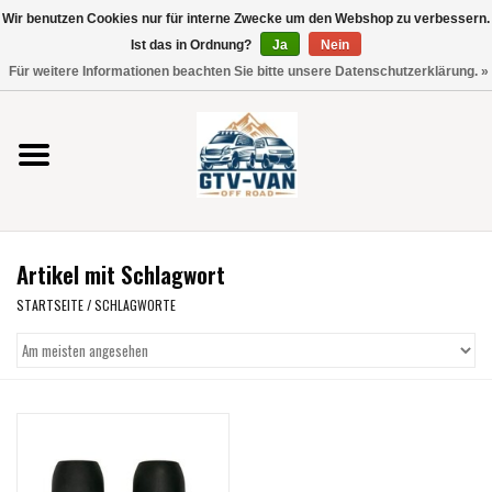
Wir benutzen Cookies nur für interne Zwecke um den Webshop zu verbessern.
Verwende
Ist das in Ordnung?
Ja
Nein
die
0 Artikel - €0,00
Für weitere Informationen beachten Sie bitte unsere Datenschutzerklärung. »
Pfeile
Startseite
nach
oben
und
Vito / V-Klasse 447
unten,
um
Viano /Vito 639
das
Artikel mit Schlagwort
verfügbare
VW T7 2025
Ergebnis
STARTSEITE
/
SCHLAGWORTE
auszuwählen.
VW T6
Drücke
die
Eingabetaste,
VW T5
um
zum
VW CRAFTER / MAN TGE