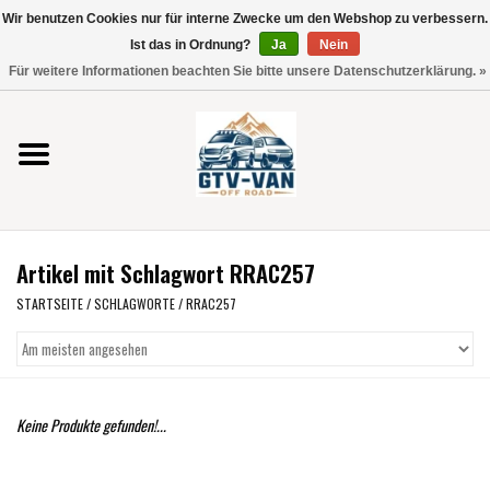
Wir benutzen Cookies nur für interne Zwecke um den Webshop zu verbessern.
Verwende
Ist das in Ordnung?
Ja
Nein
die
0 Artikel - €0,00
Für weitere Informationen beachten Sie bitte unsere Datenschutzerklärung. »
Pfeile
Startseite
nach
oben
und
Vito / V-Klasse 447
unten,
um
Viano /Vito 639
das
Artikel mit Schlagwort RRAC257
verfügbare
VW T7 2025
Ergebnis
STARTSEITE
/
SCHLAGWORTE
/
RRAC257
auszuwählen.
VW T6
Drücke
die
Eingabetaste,
VW T5
Keine Produkte gefunden!...
um
zum
VW CRAFTER / MAN TGE