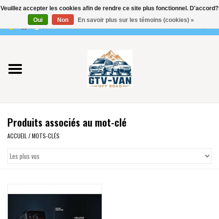
Veuillez accepter les cookies afin de rendre ce site plus fonctionnel. D'accord?
Utilisez
Oui
Non
En savoir plus sur les témoins (cookies) »
les
0 Articles - €0,00
flèches
Accueil
haut
et
bas
Vito / classe V - 447
pour
sélectionner
Viano /Vito 639
le
Produits associés au mot-clé
résultat
VW T7 2025
disponible.
ACCUEIL
/
MOTS-CLÉS
Appuyez
VW T6
sur
Entrée
pour
VW T5
accéder
au
VW CRAFTER / MAN TGE